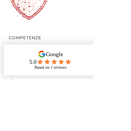
COMPETENZE
La multidisciplinarità è alla base di
tutto, poiché siamo in grado di far
fronte a specifiche richieste riguardanti
servizi di portierato, guardiania,
vigilanza antincendio, movieri, e molto
altro.
STRATEGIE SU MISURA
La nostra strategia organizzativa è
stabilita a monte con il cliente così da
riuscire a raggiungere tutti gli obiettivi