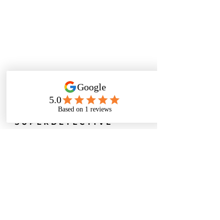
SUPERDETECTIVE
Tel:
035 332560
Email:
info@cioinvestigazioni.com
Via Italia, 7
24068 - Seriate
(Bergamo)